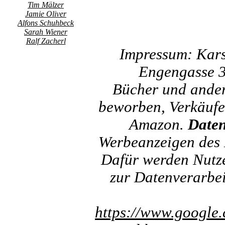
Tim Mälzer
Jamie Oliver
Alfons Schuhbeck
Sarah Wiener
Ralf Zacherl
Impressum: Kar
Engengasse 3
Bücher und ander
beworben, Verkäufer
Amazon.
Daten
Werbeanzeigen des 
Dafür werden Nutzer
zur Datenverarbe
https://www.google.c