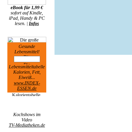
eBook für 1,99 €
sofort auf Kindle,
iPad, Handy & PC
lesen. |
Infos
Gesunde
Lebensmittel!
Lebensmitteltabelle
Kalorien, Fett,
Eiweiß...
www.INDEX-
ESSEN.de
Kochshows im
Video
TV-Mediatheken.de