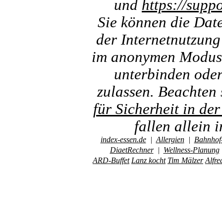
und
https://sup
Sie können die Dat
der Internetnutzung
im anonymen Modus i
unterbinden oder
zulassen. Beachten 
für Sicherheit in de
fallen allein
index-essen.de
|
Allergien
|
Bahnhof-
DiaetRechner
|
Wellness-Planung
ARD-Buffet
Lanz kocht
Tim Mälzer
Alfre