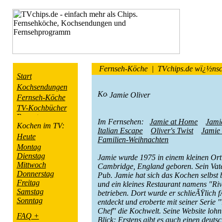
Fernseh-Köche |
TVchips.de wï¿½nsch
Start
Kochsendungen
Jamie Oliver
Fernseh-Köche
TV-Kochbücher
Im Fernsehen:
Jamie at Home
Jami
Kochen im TV:
Italian Escape
Oliver's Twist
Jamie 
Heute
Familien-Weihnachten
Montag
Dienstag
Jamie wurde 1975 in einem kleinen Ort
Mittwoch
Cambridge, England geboren. Sein Vate
Donnerstag
Pub. Jamie hat sich das Kochen selbst 
Freitag
und ein kleines Restaurant namens "R
Samstag
betrieben. Dort wurde er schlieÃŸlich
Sonntag
entdeckt und eroberte mit seiner Serie
Chef" die Kochwelt. Seine Website lohn
FAQ +
Blick: Erstens gibt es auch einen deuts