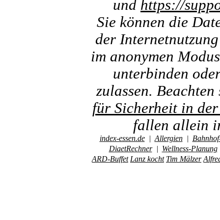
und
https://sup
Sie können die Dat
der Internetnutzung
im anonymen Modus i
unterbinden oder
zulassen. Beachten 
für Sicherheit in de
fallen allein
index-essen.de
|
Allergien
|
Bahnhof-
DiaetRechner
|
Wellness-Planung
ARD-Buffet
Lanz kocht
Tim Mälzer
Alfre