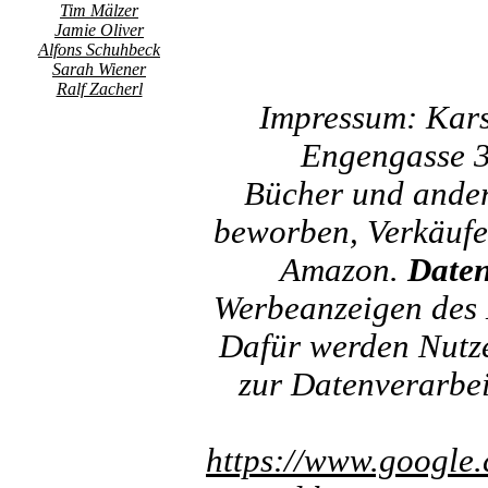
Tim Mälzer
Jamie Oliver
Alfons Schuhbeck
Sarah Wiener
Ralf Zacherl
Impressum: Kar
Engengasse 3
Bücher und ander
beworben, Verkäufer
Amazon.
Daten
Werbeanzeigen des 
Dafür werden Nutzer
zur Datenverarbe
https://www.google.c