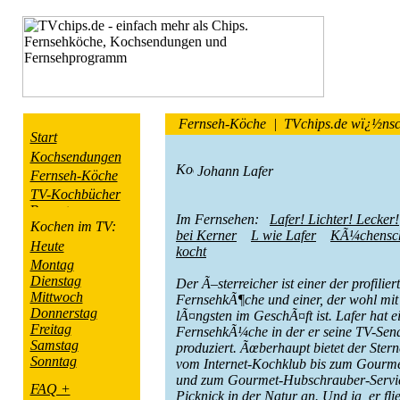
Fernseh-Köche |
TVchips.de wï¿½nsch
Start
Kochsendungen
Johann Lafer
Fernseh-Köche
TV-Kochbücher
Im Fernsehen:
Lafer! Lichter! Lecker!
Kochen im TV:
bei Kerner
L wie Lafer
KÃ¼chensch
Heute
kocht
Montag
Dienstag
Der Ã–sterreicher ist einer der profilier
Mittwoch
FernsehkÃ¶che und einer, der wohl mi
Donnerstag
lÃ¤ngsten im GeschÃ¤ft ist. Lafer hat e
Freitag
FernsehkÃ¼che in der er seine TV-Sen
Samstag
produziert. Ãœberhaupt bietet der Ster
Sonntag
vom Internet-Kochklub bis zum Gourm
und zum Gourmet-Hubschrauber-Servi
FAQ +
Picknick in der Natur an. Und ja, er fli