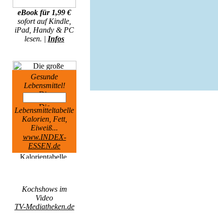
eBook für 1,99 €
sofort auf Kindle,
iPad, Handy & PC
lesen. |
Infos
Gesunde
Lebensmittel!
Lebensmitteltabelle
Kalorien, Fett,
Eiweiß...
www.INDEX-
ESSEN.de
Kochshows im
Video
TV-Mediatheken.de